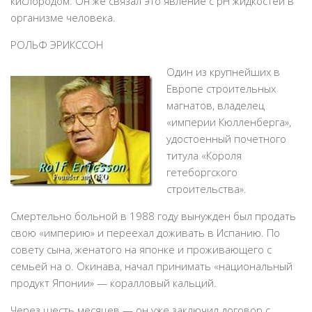
кислородом. Он же связал это явление с рН жидкостей в
организме человека.
РОЛЬФ ЭРИКССОН
Один из крупнейших в
Европе строительных
магнатов, владелец
«империи Кюлленберга»,
удостоенный почетного
титула «Короля
гетеборгского
строительства».
Смертельно больной в 1988 году вынужден был продать
свою «империю» и переехал доживать в Испанию. По
совету сына, женатого на японке и проживающего с
семьей на о. Окинава, начал принимать «национальный
продукт Японии» — коралловый кальций.
Через шесть месяцев — он уже заключил договор с