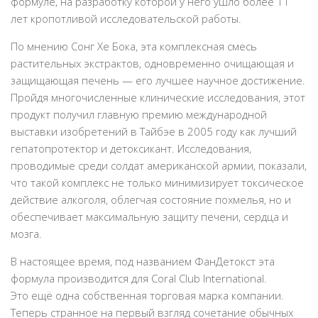
формуле, на разработку которой у него ушло более 11
лет кропотливой исследовательской работы.
По мнению Сонг Хе Бока, эта комплексная смесь
растительных экстрактов, одновременно очищающая и
защищающая печень — его лучшее научное достижение.
Пройдя многочисленные клинические исследования, этот
продукт получил главную премию международной
выставки изобретений в Тайбэе в 2005 году как лучший
гепатопротектор и детоксикант. Исследования,
проводимые среди солдат американской армии, показали,
что такой комплекс не только минимизирует токсическое
действие алкоголя, облегчая состояние похмелья, но и
обеспечивает максимальную защиту печени, сердца и
мозга.
В настоящее время, под названием ФанДетокст эта
формула производится для Coral Club International.
Это ещё одна собственная торговая марка компании.
Теперь странное на первый взгляд сочетание обычных