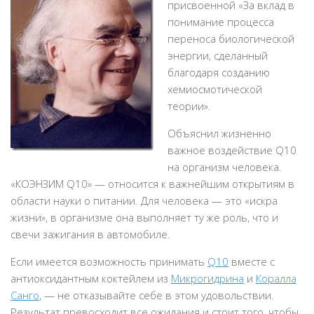
присвоенной «За вклад в
понимание процесса
переноса биологической
энергии, сделанный
благодаря созданию
хемиосмотической
теории».
Объяснил жизненно
важное воздействие Q10
на организм человека.
«КОЭНЗИМ Q10» — относится к важнейшим открытиям в
области науки о питании. Для человека — это «искра
жизни», в организме она выполняет ту же роль, что и
свечи зажигания в автомобиле.
Если имеется возможность принимать
Q10
вместе с
антиоксидантным коктейлем из
Микрогидрина
и
Коралла
Санго
, — не отказывайте себе в этом удовольствии.
Результат превосходит все ожидания и стоит того, чтобы