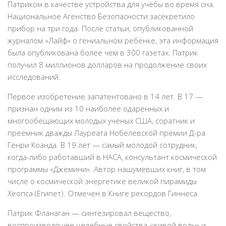
Патриком в качестве устройства для учёбы во время сна.
Национальное Агенство Безопасности засекретило
прибор на три года. После статьи, опубликованной
журналом «Лайф» о гениальном ребёнке, эта информация
была опубликована более чем в 300 газетах. Патрик
получил 8 миллионов долларов на продолжение своих
исследований.
Первое изобретение запатентовано в 14 лет. В 17 —
признан одним из 10 наиболее одаренных и
многообещающих молодых ученых США, соратник и
преемник дважды Лауреата Нобелевской премии Д-ра
Генри Коанда. В 19 лет — самый молодой сотрудник,
когда-либо работавший в НАСА, консультант космической
программы «Джемини». Автор нашумевших книг, в том
числе о космической энергетике великой пирамиды
Хеопса (Египет). Отмечен в Книге рекордов Гиннеса.
Патрик Фланаган — синтезировал вещество,
воспроизводящее целебные свойства «живой воды» и