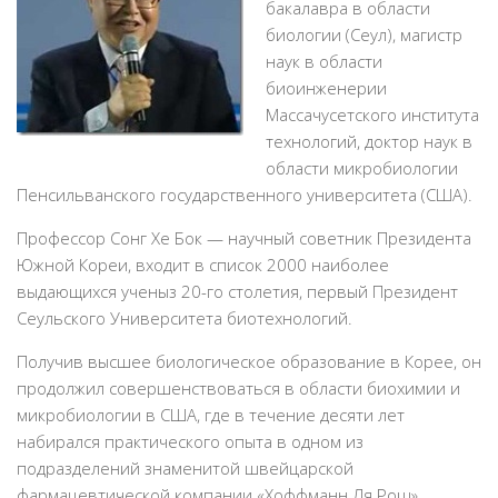
бакалавра в области
биологии (Сеул), магистр
наук в области
биоинженерии
Массачусетского института
технологий, доктор наук в
области микробиологии
Пенсильванского государственного университета (США).
Профессор Сонг Хе Бок — научный советник Президента
Южной Кореи, входит в список 2000 наиболее
выдающихся ученыз 20-го столетия, первый Президент
Сеульского Университета биотехнологий.
Получив высшее биологическое образование в Корее, он
продолжил совершенствоваться в области биохимии и
микробиологии в США, где в течение десяти лет
набирался практического опыта в одном из
подразделений знаменитой швейцарской
фармацевтической компании «Хоффманн Ля Рош».