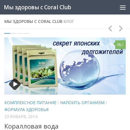
Мы здоровы с Coral Club
Skip to content
МЫ ЗДОРОВЫ С CORAL CLUB
БЛОГ
0
2
КОМПЛЕКСНОЕ ПИТАНИЕ
/
НАПОИТЬ ОРГАНИЗМ
/
О
ФОРМУЛА ЗДОРОВЬЯ
2
23 ЯНВАРЯ, 2014
О
Коралловая вода