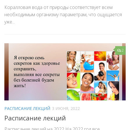
Г
Коралловая вода от природы соответствует всем
.
н
необходимым организму параметрам, что ощущается
уже...
2
РАСПИСАНИЕ ЛЕКЦИЙ
3 ИЮНЯ, 2022
Расписание лекций
Расписание лекций на 2022 На 2022 год все